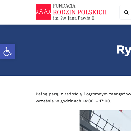
Skip
Sear
to
for:
content
Otwórz pasek narzędzi
Ry
Pełną parą, z radością i ogromnym zaangażow
września w godzinach 14:00 – 17:00.