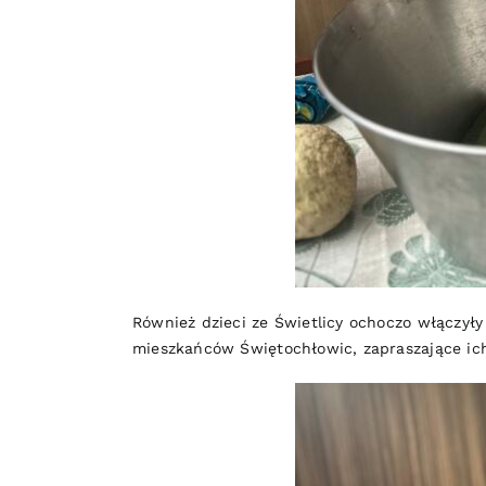
Również dzieci ze Świetlicy ochoczo włączył
mieszkańców Świętochłowic, zapraszające ic