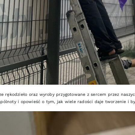
 rękodzieło oraz wyroby przygotowane z sercem przez naszych
pólnoty i opowieść o tym, jak wiele radości daje tworzenie i b