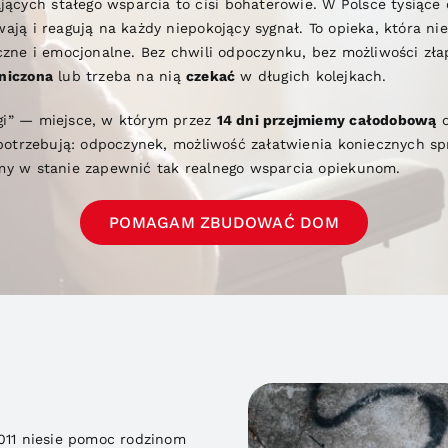
cych stałego wsparcia to cisi bohaterowie. W Polsce tysiące
wają i reagują na każdy niepokojący sygnał. To opieka, która 
yczne i emocjonalne. Bez chwili odpoczynku, bez możliwości z
niczona
lub trzeba na nią
czekać
w długich kolejkach.
gi” — miejsce, w którym przez
14 dni przejmiemy całodobową
o
 potrzebują: odpoczynek, możliwość załatwienia koniecznych sp
emy w stanie zapewnić tak realnego wsparcia opiekunom.
POMAGAM ZBUDOWAĆ DOM
2011 niesie pomoc rodzinom