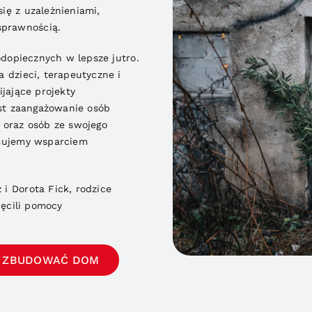
ię z uzależnieniami,
prawnością.
odopiecznych w lepsze jutro.
 dzieci, terapeutyczne i
jające projekty
est zaangażowanie osób
 oraz osób ze swojego
jmujemy wsparciem
i Dorota Fick, rodzice
ięcili pomocy
 ZBUDOWAĆ DOM