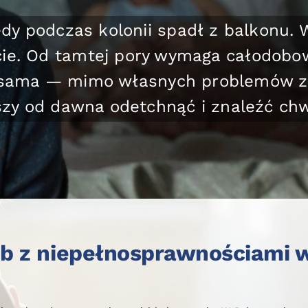
at, gdy jej tata zaczął poruszać się n
ej mama. Od tamtej pory została sama
osłego. Przez lata każdy dzień wygląd
posiłków, leków, pchanie wózka, dba
 choćby jednej chwili wytchnienia. D
, po wielu latach, poczuć, jak to jest
b z niepełnosprawnościami 