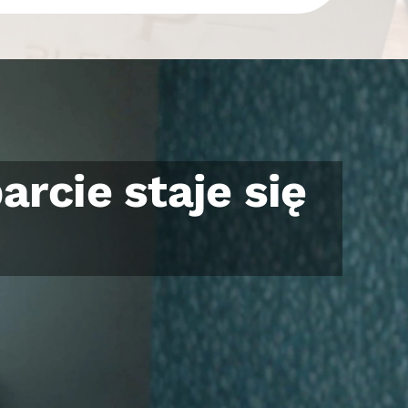
z pomagamy jej
hnąć