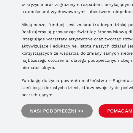
w kryzysie oraz zagrożonym rozpadem, borykającym s
trudnościami wychowawczymi, ubóstwem, niepełnos
Misją naszej fundacji jest zmiana trudnego dzisiaj p
Realizujemy ją prowadząc świetlicę środowiskową dla
integrujące warsztaty artystyczne oraz tworząc rozwi
aktywizujące i edukacyjne. Istotą naszych działań j
korzystających ze wsparcia do zmiany samych siebie
najbliższego otoczenia, dlatego podopiecznych obe
niematerialnym.
Fundację do życia powołało małżeństwo – Eugeniusz 
sześciorga dorosłych dzieci, którzy swoje życie pośw
potrzebującym.
NASI PODOPIECZNI >>
POMAGAM