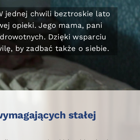
a wózku inwalidzkim. A kiedy
 z odpowiedzialnością, która
ał podobnie: troska o ojca,
nie o dom. I tak bez przerwy,
opiero dzięki pomocy Fundacji
 mieć czas wolny.
wymagających stałej