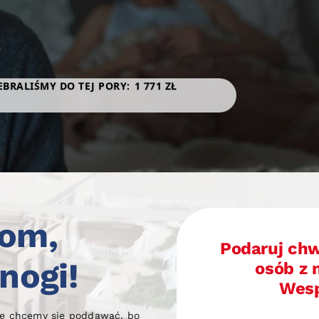
Dom,
Podaruj chw
nogi!
osób z 
Wesp
nie chcemy się poddawać, bo