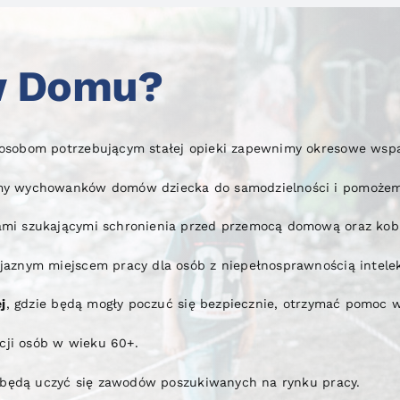
w Domu?
osobom potrzebującym stałej opieki zapewnimy okresowe wspar
emy wychowanków domów dziecka do samodzielności i pomożem
ami szukającymi schronienia przed przemocą domową oraz kobi
aznym miejscem pracy dla osób z niepełnosprawnością intelek
j
, gdzie będą mogły poczuć się bezpiecznie, otrzymać pomoc w 
acji osób w wieku 60+.
 będą uczyć się zawodów poszukiwanych na rynku pracy.