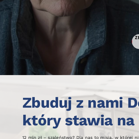
Zbuduj z nami 
który stawia na 
12 mln zł – szaleństwo? Dla nas to misja, w której 