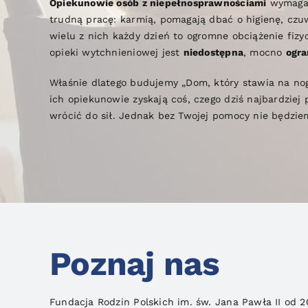
Opiekunowie osób z niepełnosprawnościami
wymagają
trudną pracę: karmią, pomagają dbać o higienę, czu
wielu z nich każdy dzień to ogromne obciążenie fiz
opieki wytchnieniowej jest
niedostępna
, mocno
ogra
Właśnie dlatego budujemy „Dom, który stawia na no
ich opiekunowie zyskają coś, czego dziś najbardziej
wrócić do sił. Jednak bez Twojej pomocy nie będzi
Poznaj nas
Fundacja Rodzin Polskich im. św. Jana Pawła II od 