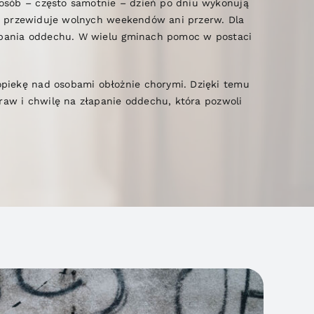
 osób – często samotnie – dzień po dniu wykonują
nie przewiduje wolnych weekendów ani przerw. Dla
łapania oddechu. W wielu gminach pomoc w postaci
piekę nad osobami obłożnie chorymi. Dzięki temu
raw i chwilę na złapanie oddechu, która pozwoli