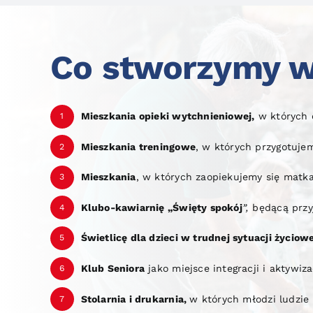
Co stworzymy 
Mieszkania opieki wytchnieniowej,
w których 
1
Mieszkania treningowe
, w których przygotuj
2
Mieszkania
, w których zaopiekujemy się matk
3
Klubo-kawiarnię „Święty spokój
”,
będącą przyj
4
Świetlicę dla dzieci w trudnej sytuacji życiowe
5
Klub Seniora
jako miejsce integracji i aktywiz
6
Stolarnia i drukarnia,
w których młodzi ludzie
7