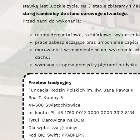
stawką jest ludzkie życie. Na 3 etapie zbieramy
1 70
starej kamienicy do stanu surowego otwartego.
Przed nami do wykonania:
roboty demontażowe, rozbiórkowe, wyburzeni
prace zabezpieczające oraz umocnienie częśc
murowanie i wzmocnienie ścian, wykonanie wi
dachu;
wymiana stropów pomiędzy piętrami budynku.
Przelew tradycyjny
Fundacja Rodzin Polskich im. św. Jana Pawła II
Bpa T. Kubiny 5
41-600 Świętochłowice
nr konta: PL 48 1750 0012 0000 0000 3312 8134
Tytuł: Darowizna na DOM
Dla wpłat zza granicy:
Kod BIC Swift: PPABPLPK