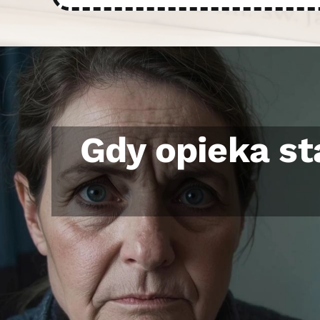
Maja dorosła 
cho