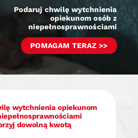
Podaruj chwilę wytchnienia
opiekunom osób z
niepełnosprawnościami
POMAGAM TERAZ >>
ilę wytchnienia opiekunom
niepełnosprawnościami
rzyj dowolną kwotą