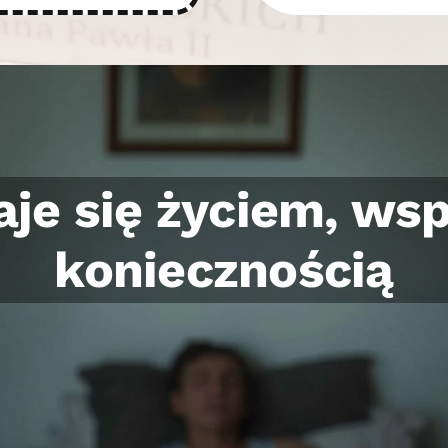
zbyt szybko. Tera
ć na chwilę odetc