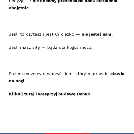
decyzji, że
nie chcemy przechodzić obok cierpienia
obojętnie
.
Jeśli to czytasz i jest Ci ciężko —
nie jesteś sam
.
Jeśli masz siłę — bądź dla kogoś mocą.
Razem możemy stworzyć dom, który naprawdę
stawia
na nogi
.
Kliknij tutaj i wesprzyj budowę Domu!