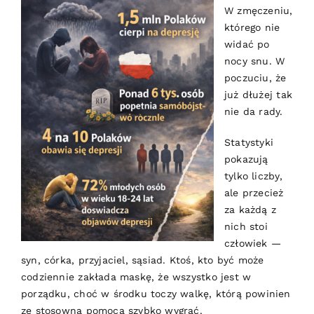
W zmęczeniu,
którego nie
widać po
nocy snu. W
poczuciu, że
już dłużej tak
nie da rady.
Statystyki
pokazują
tylko liczby,
ale przecież
za każdą z
nich stoi
człowiek —
syn, córka, przyjaciel, sąsiad. Ktoś, kto być może
codziennie zakłada maskę, że wszystko jest w
porządku, choć w środku toczy walkę, którą powinien
ze stosowną pomocą szybko wygrać.