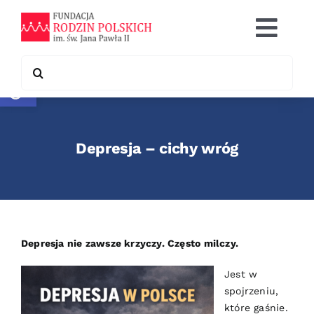
Skip
to
Togg
content
Navi
Search
Otwórz pasek narzędzi
Co robimy
for:
Chcę pomóc
Depresja – cichy wróg
Współpraca
Kontakt
Depresja nie zawsze krzyczy. Często milczy.
Jest w
spojrzeniu,
które gaśnie.