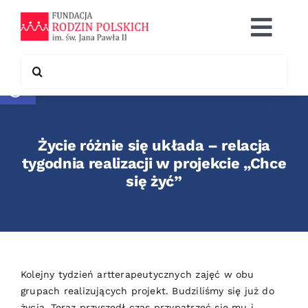
Skip
to
Togg
content
Navi
Search
Otwórz pasek narzędzi
Co robimy
for:
Chcę pomóc
Życie różnie się układa – relacja
Współpraca
tygodnia realizacji w projekcie „Chce
się żyć”
Kontakt
Kolejny tydzień artterapeutycznych zajęć w obu
grupach realizujących projekt. Budziliśmy się już do
życia. Teraz przyszedł czas przypatrzeć się mu i