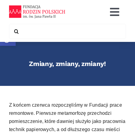
Skip
to
Togg
content
Navi
Search
Otwórz pasek narzędzi
Co robimy
for:
Chcę pomóc
Zmiany, zmiany, zmiany!
Współpraca
Kontakt
Z końcem czerwca rozpoczęliśmy w Fundacji prace
remontowe. Pierwsze metamorfozę przechodzi
pomieszczenie, które dawniej służyło jako pracownia
technik papierowych, a od dłuższego czasu mieści