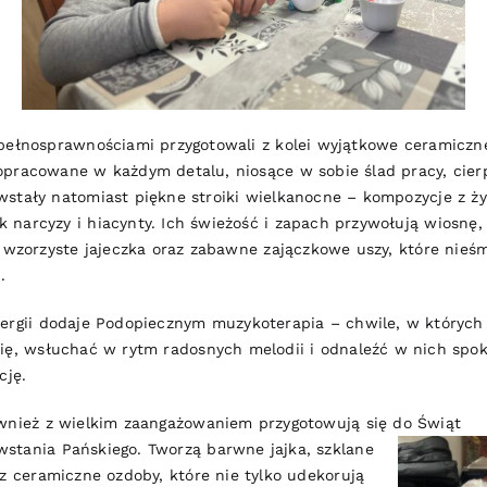
epełnosprawnościami przygotowali z kolei
wyjątkowe ceramiczn
pracowane w każdym detalu, niosące w sobie ślad pracy, cierp
wstały natomiast piękne stroiki wielkanocne – kompozycje z ż
narcyzy i hiacynty. Ich świeżość i zapach przywołują wiosnę,
, wzorzyste jajeczka oraz zabawne zajączkowe uszy, które nieśm
.
ergii dodaje Podopiecznym muzykoterapia – chwile, w któryc
ię, wsłuchać w rytm radosnych melodii i odnaleźć w nich spokó
cję.
wnież z wielkim zaangażowaniem przygotowują się do Świąt
wstania
Pańskiego. Tworzą barwne jajka, szklane
az ceramiczne ozdoby, które nie tylko udekorują