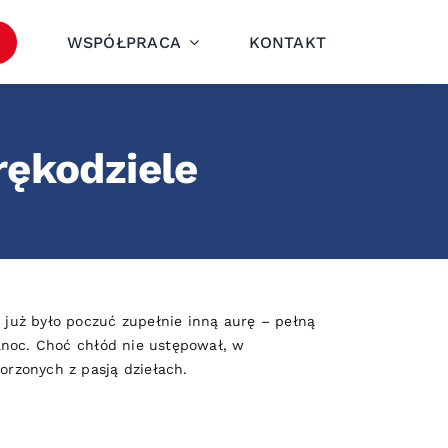
WSPÓŁPRACA
KONTAKT
rękodziele
już było poczuć zupełnie inną aurę – pełną
anoc. Choć chłód nie ustępował, w
rzonych z pasją dziełach.