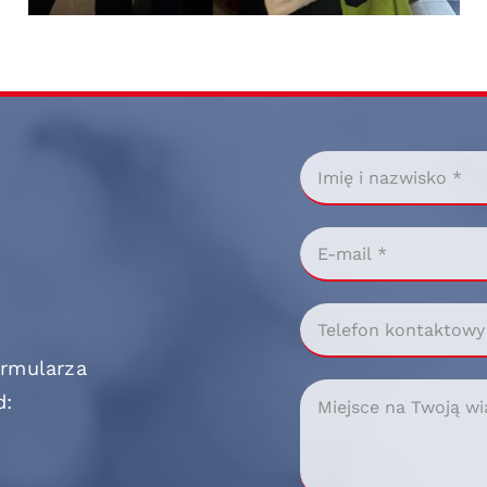
ormularza
d: