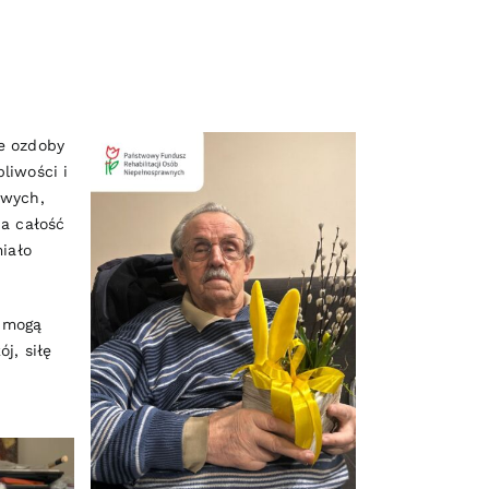
e ozdoby
liwości i
ywych,
 a całość
iało
h mogą
j, siłę