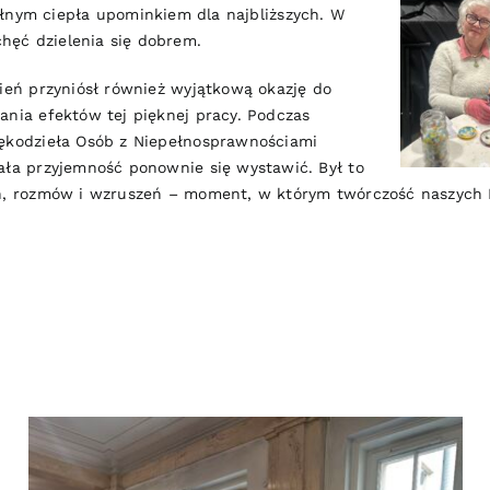
ełnym ciepła upominkiem dla najbliższych. W
chęć dzielenia się dobrem.
ień przyniósł również wyjątkową okazję do
nia efektów tej pięknej pracy. Podczas
ękodzieła Osób z Niepełnosprawnościami
ała przyjemność ponownie się wystawić. Był to
ń, rozmów i wzruszeń – moment, w którym twórczość naszych P