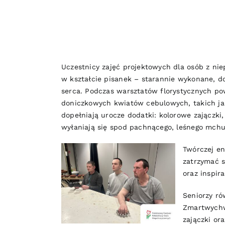
Uczestnicy zajęć projektowych dla osób z ni
w kształcie pisanek – starannie wykonane, do
serca. Podczas warsztatów florystycznych po
doniczkowych kwiatów cebulowych, takich jak 
dopełniają urocze dodatki: kolorowe zajączki
wyłaniają się spod pachnącego, leśnego mchu
Twórczej en
zatrzymać s
oraz inspira
Seniorzy ró
Zmartwych
zajączki or