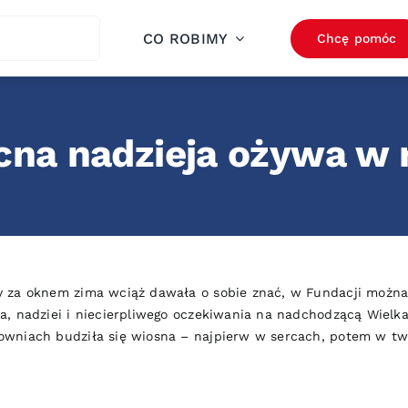
ch
CO ROBIMY
Chcę pomóc
na nadzieja ożywa w 
y za oknem zima wciąż dawała o sobie znać, w Fundacji można 
ła, nadziei i niecierpliwego oczekiwania na nadchodzącą Wielk
owniach budziła się wiosna – najpierw w sercach, potem w two