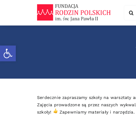
Skip
Sear
to
for:
content
Otwórz pasek narzędzi
Serdecznie zapraszamy szkoły na warsztaty a
Zajęcia prowadzone są przez naszych wykwali
szkoły!
Zapewniamy materiały i narzędzia. 