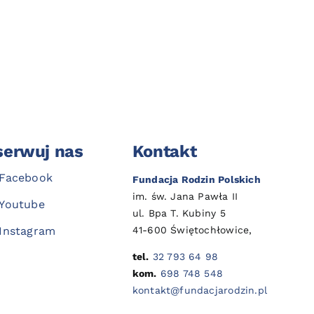
erwuj nas
Kontakt
Facebook
Fundacja Rodzin Polskich
im. św. Jana Pawła II
Youtube
ul. Bpa T. Kubiny 5
41-600 Świętochłowice,
Instagram
tel.
32 793 64 98
kom.
698 748 548
kontakt@fundacjarodzin.pl