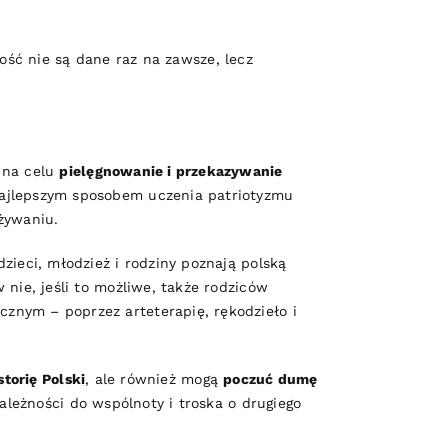
ość nie są dane raz na zawsze, lecz
 na celu
pielęgnowanie i przekazywanie
najlepszym sposobem uczenia patriotyzmu
żywaniu.
zieci, młodzież i rodziny poznają polską
 nie, jeśli to możliwe, także rodziców
znym – poprzez arteterapię, rękodzieło i
storię Polski
, ale również mogą
poczuć dumę
ależności do wspólnoty i troska o drugiego