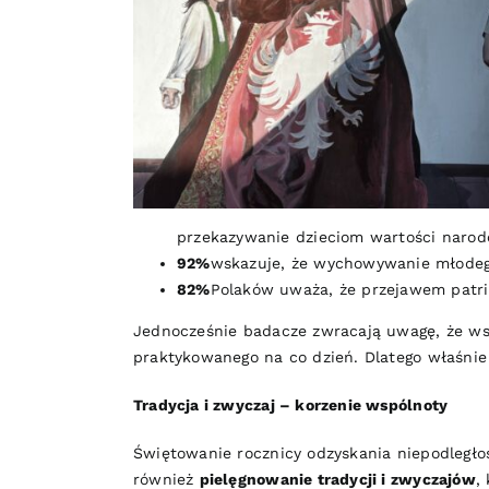
przekazywanie dzieciom wartości naro
92%
wskazuje, że wychowywanie młodego
82%
Polaków uważa, że przejawem patrio
Jednocześnie badacze zwracają uwagę, że wsp
praktykowanego na co dzień. Dlatego właśni
Tradycja i zwyczaj – korzenie wspólnoty
Świętowanie rocznicy odzyskania niepodległo
również
pielęgnowanie tradycji i zwyczajów
,