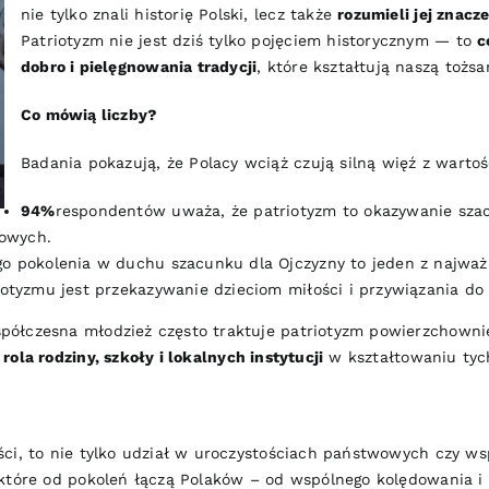
nie tylko znali historię Polski, lecz także
rozumieli jej znacz
Patriotyzm nie jest dziś tylko pojęciem historycznym — to
c
dobro i pielęgnowania tradycji
, które kształtują naszą toż
Co mówią liczby?
Badania pokazują, że Polacy wciąż czują silną więź z warto
94%
respondentów uważa, że patriotyzm to okazywanie sza
dowych.
 pokolenia w duchu szacunku dla Ojczyzny to jeden z najważ
tyzmu jest przekazywanie dzieciom miłości i przywiązania do 
ółczesna młodzież często traktuje patriotyzm powierzchownie
e
rola rodziny, szkoły i lokalnych instytucji
w kształtowaniu tych
ści, to nie tylko udział w uroczystościach państwowych czy w
 które od pokoleń łączą Polaków – od wspólnego kolędowania 