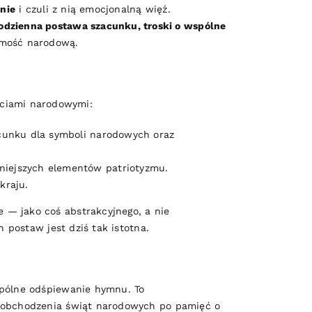
enie
i czuli z nią emocjonalną więź.
odzienna postawa szacunku, troski o wspólne
samość narodową.
ściami narodowymi:
cunku dla symboli narodowych oraz
niejszych elementów patriotyzmu.
kraju.
 — jako coś abstrakcyjnego, a nie
 postaw jest dziś tak istotna.
spólne odśpiewanie hymnu. To
i obchodzenia świąt narodowych po pamięć o