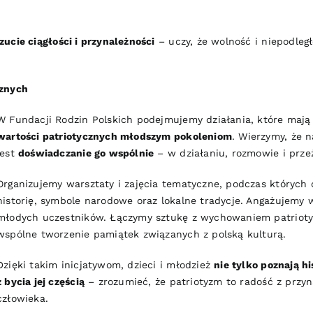
.
zucie ciągłości i przynależności
– uczy, że wolność i niepodległ
.
cznych
W Fundacji Rodzin Polskich podejmujemy działania, które mają
wartości patriotycznych młodszym pokoleniom
. Wierzymy, że 
jest
doświadczanie go wspólnie
– w działaniu, rozmowie i prze
Organizujemy warsztaty i zajęcia tematyczne, podczas których d
historię, symbole narodowe oraz lokalne tradycje. Angażujemy w
młodych uczestników. Łączymy sztukę z wychowaniem patriotyc
wspólne tworzenie pamiątek związanych z polską kulturą.
Dzięki takim inicjatywom, dzieci i młodzież
nie tylko poznają hi
z bycia jej częścią
– zrozumieć, że patriotyzm to radość z przyn
człowieka.