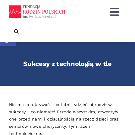
Skip
to
Togg
content
Navi
Search
Otwórz pasek narzędzi
Co robimy
for:
Chcę pomóc
Sukcesy z technologią w tle
Współpraca
Kontakt
Nie ma co ukrywać – ostatni tydzień obrodził w
sukcesy. I to niemałe! Przede wszystkim, otworzyły
one przed nami i działalnością na rzecz dzieci oraz
seniorów nowe choryzonty. Tym razem
technologiczne.