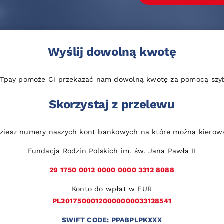
Wyślij dowolną kwotę
 Tpay pomoże Ci przekazać nam dowolną kwotę za pomocą szybk
Skorzystaj z przelewu
dziesz numery naszych kont bankowych na które można kierow
Fundacja Rodzin Polskich im. św. Jana Pawła II
29 1750 0012 0000 0000 3312 8088
Konto do wpłat w EUR
PL20175000120000000033128541
SWIFT CODE: PPABPLPKXXX