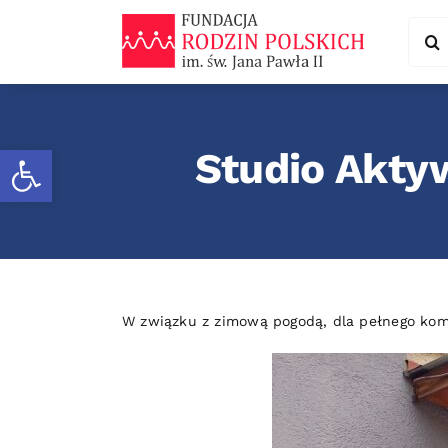
Skip
Sear
to
for:
content
Otwórz pasek narzędzi
Studio Akty
W związku z zimową pogodą, dla pełnego kom