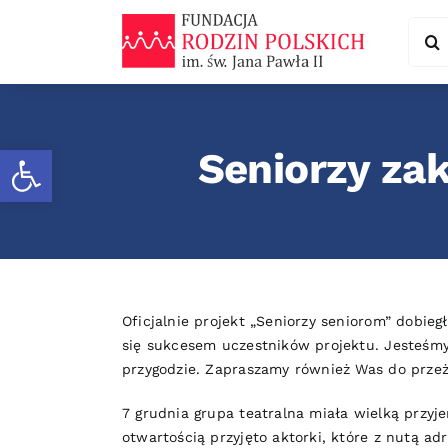
Skip
Sear
to
for:
content
Otwórz pasek narzędzi
Seniorzy za
Oficjalnie projekt „Seniorzy seniorom” dobi
się sukcesem uczestników projektu. Jesteśmy 
przygodzie. Zapraszamy również Was do prze
7 grudnia grupa teatralna miała wielką prz
otwartością przyjęto aktorki, które z nutą ad