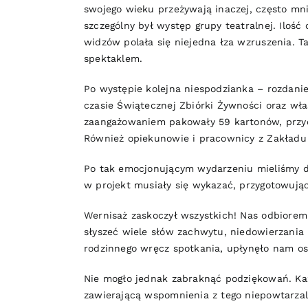
swojego wieku przeżywają inaczej, często mn
szczególny był występ grupy teatralnej. Ilo
widzów polała się niejedna łza wzruszenia. T
spektaklem.
Po występie kolejna niespodzianka – rozdani
czasie Świątecznej Zbiórki Żywności oraz wł
zaangażowaniem pakowały 59 kartonów, przyoz
Również opiekunowie i pracownicy z Zakładu 
Po tak emocjonującym wydarzeniu mieliśmy dz
w projekt musiały się wykazać, przygotowują
Wernisaż zaskoczył wszystkich! Nas odbiorem
słyszeć wiele słów zachwytu, niedowierzania i
rodzinnego wręcz spotkania, upłynęło nam ost
Nie mogło jednak zabraknąć podziękowań. Każd
zawierającą wspomnienia z tego niepowtarzal