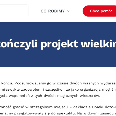
ch
CO ROBIMY
Chcę pomóc
kończyli projekt wielk
egł końca. Podsumowaliśmy go w czasie dwóch ważnych wydarze
niezwykle zadowoleni i szczęśliwi, że jako organizacja mogliś
życia wspomnień z tych dwóch magicznych wieczorów.
yjemność gościć w szczególnym miejscu – Zakładzie Opiekuńcz
renaliny przygotowywały się do spektaklu. Na widowni zasiedli