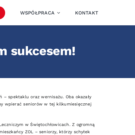
WSPÓŁPRACA
KONTAKT
im sukcesem!
ń – spektaklu oraz wernisażu. Oba okazały
my wpierać seniorów w tej kilkumiesięcznej
o-Leczniczym w Świętochłowicach. Z ogromną
 mieszkańcy ZOL – seniorzy, którzy schyłek