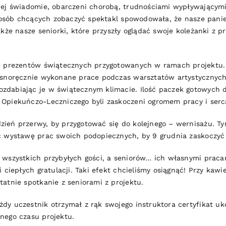
iej świadomie, obarczeni chorobą, trudnościami wypływającymi 
ść osób chcących zobaczyć spektakl spowodowała, że nasze pani
akże nasze seniorki, które przyszły oglądać swoje koleżanki z
e prezentów świątecznych przygotowanych w ramach projektu. 
asnoręcznie wykonane prace podczas warsztatów artystycznych
dabiając je w świątecznym klimacie. Ilość paczek gotowych d
Opiekuńczo-Leczniczego byli zaskoczeni ogromem pracy i serc
ień przerwy, by przygotować się do kolejnego – wernisażu. T
c wystawę prac swoich podopiecznych, by 9 grudnia zaskoczyć
 wszystkich przybyłych gości, a seniorów… ich własnymi prac
 ciepłych gratulacji. Taki efekt chcieliśmy osiągnąć! Przy kaw
atnie spotkanie z seniorami z projektu.
y uczestnik otrzymał z rąk swojego instruktora certyfikat uko
nego czasu projektu.