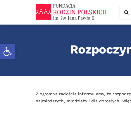
Skip
Sear
to
for:
content
Otwórz pasek narzędzi
Rozpoczyn
Z ogromną radością informujemy, że rozpoczę
najmłodszych, młodzieży i dla dorosłych. Wię