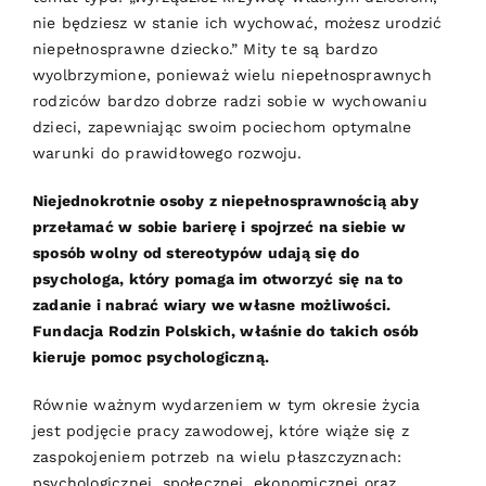
nie będziesz w stanie ich wychować, możesz urodzić
niepełnosprawne dziecko.” Mity te są bardzo
wyolbrzymione, ponieważ wielu niepełnosprawnych
rodziców bardzo dobrze radzi sobie w wychowaniu
dzieci, zapewniając swoim pociechom optymalne
warunki do prawidłowego rozwoju.
Niejednokrotnie osoby z niepełnosprawnością aby
przełamać w sobie barierę i spojrzeć na siebie w
sposób wolny od stereotypów udają się do
psychologa, który pomaga im otworzyć się na to
zadanie i nabrać wiary we własne możliwości.
Fundacja Rodzin Polskich, właśnie do takich osób
kieruje pomoc psychologiczną.
Równie ważnym wydarzeniem w tym okresie życia
jest podjęcie pracy zawodowej, które wiąże się z
zaspokojeniem potrzeb na wielu płaszczyznach:
psychologicznej, społecznej, ekonomicznej oraz