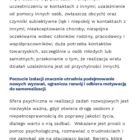
uczestniczeniu w kontaktach z innymi; uzależnienie
od pomocy innych osób, zwłaszcza obcych) oraz
czynniki subiektywne (lęk i niepokój w kontaktach z
innymi; nieakceptowanie choroby; niespójne
oczekiwania wobec członków rodziny, pracodawcy i
współpracowników; duża potrzeba kontaktów
towarzyskich, szczególnie u osób młodych lub
samotnych; przekonanie o tym, że realizacja wielu
działań uzależniona jest od przychylności innych).
Poczucie izolacji znacznie utrudnia podejmowanie
nowych wyzwań, ogranicza rozwój i odbiera motywację
do samorealizacji.
Sfera psychiczna w realizacji zadań rozwojowych jest
niezwykle ważna, gdyż otwiera drogę osobom z
niepełnosprawnością do poprawy jakości życia,
dlatego warto o nią zadbać. Wskazane jest prosić o
pomoc psychologiczną, rozmawiać o trudnościach i
nie zamykać się na otaczający świat. Bariery, które