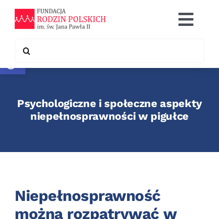
Skip
to
Togg
content
Navi
Search
Otwórz pasek narzędzi
Co robimy
for:
Chcę pomóc
Psychologiczne i społeczne aspekty
Współpraca
niepełnosprawności w pigułce
Kontakt
Niepełnosprawność
można rozpatrywać w