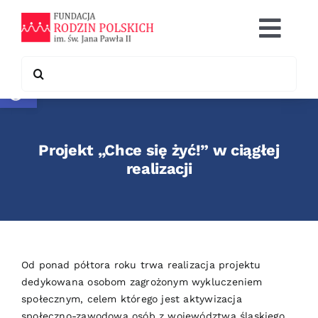
Skip
to
Togg
content
Navi
Search
Otwórz pasek narzędzi
Co robimy
for:
Chcę pomóc
Projekt „Chce się żyć!” w ciągłej
Współpraca
realizacji
Kontakt
Od ponad półtora roku trwa realizacja projektu
dedykowana osobom zagrożonym wykluczeniem
społecznym, celem którego jest aktywizacja
społeczno-zawodowa osób z województwa śląskiego,