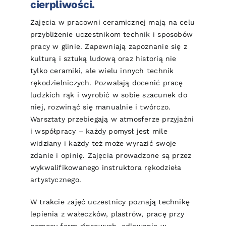
cierpliwości.
Zajęcia w pracowni ceramicznej mają na celu
przybliżenie uczestnikom technik i sposobów
pracy w glinie. Zapewniają zapoznanie się z
kulturą i sztuką ludową oraz historią nie
tylko ceramiki, ale wielu innych technik
rękodzielniczych. Pozwalają docenić pracę
ludzkich rąk i wyrobić w sobie szacunek do
niej, rozwinąć się manualnie i twórczo.
Warsztaty przebiegają w atmosferze przyjaźni
i współpracy – każdy pomysł jest mile
widziany i każdy też może wyrazić swoje
zdanie i opinię. Zajęcia prowadzone są przez
wykwalifikowanego instruktora rękodzieła
artystycznego.
W trakcie zajęć uczestnicy poznają technikę
lepienia z wałeczków, plastrów, pracę przy