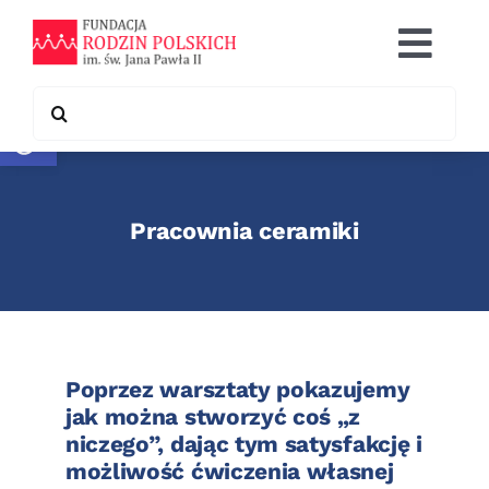
Skip
to
Togg
content
Navi
Search
Otwórz pasek narzędzi
Co robimy
for:
Chcę pomóc
Pracownia ceramiki
Współpraca
Kontakt
Poprzez warsztaty pokazujemy
jak można stworzyć coś „z
niczego”, dając tym satysfakcję i
możliwość ćwiczenia własnej