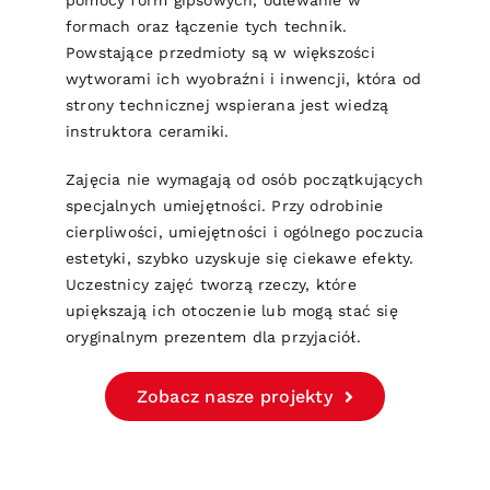
pomocy form gipsowych, odlewanie w
formach oraz łączenie tych technik.
Powstające przedmioty są w większości
wytworami ich wyobraźni i inwencji, która od
strony technicznej wspierana jest wiedzą
instruktora ceramiki.
Zajęcia nie wymagają od osób początkujących
specjalnych umiejętności. Przy odrobinie
cierpliwości, umiejętności i ogólnego poczucia
estetyki, szybko uzyskuje się ciekawe efekty.
Uczestnicy zajęć tworzą rzeczy, które
upiększają ich otoczenie lub mogą stać się
oryginalnym prezentem dla przyjaciół.
Zobacz nasze projekty