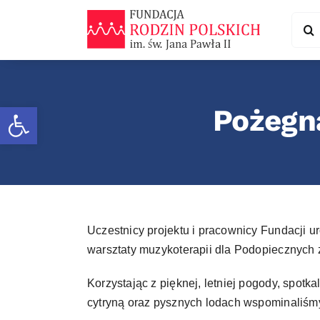
Skip
Sear
to
for:
content
Otwórz pasek narzędzi
Pożegna
Uczestnicy projektu i pracownicy Fundacji u
warsztaty muzykoterapii dla Podopiecznych
Korzystając z pięknej, letniej pogody, spotk
cytryną oraz pysznych lodach wspominaliśmy