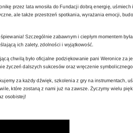
ikę przez lata wnosiła do Fundacji dobrą energię, uśmiech i
yczne, ale także przestrzeń spotkania, wyrażania emocji, bud
śpiewania! Szczególnie zabawnym i ciepłym momentem była p
lającą ich zalety, zdolności i wyjątkowość.
jącą chwilą było oficjalne podziękowanie pani Weronice za j
enie życzeń dalszych sukcesów oraz wręczenie symboliczneg
kujemy za każdy dźwięk, szkolenia z gry na instrumentach, u
hwile, które zostaną z nami już na zawsze. Życzymy wielu pię
az osobistej!