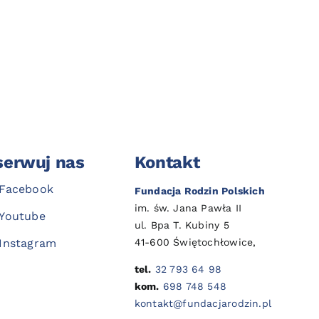
erwuj nas
Kontakt
Facebook
Fundacja Rodzin Polskich
im. św. Jana Pawła II
Youtube
ul. Bpa T. Kubiny 5
41-600 Świętochłowice,
Instagram
tel.
32 793 64 98
kom.
698 748 548
kontakt@fundacjarodzin.pl