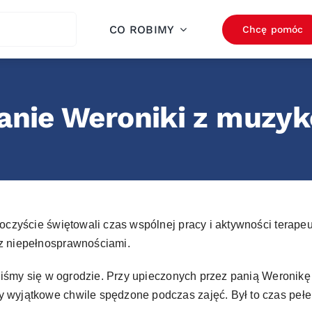
ch
CO ROBIMY
Chcę pomóc
nie Weroniki z muzyk
roczyście świętowali czas wspólnej pracy i aktywności terape
 z niepełnosprawnościami.
aliśmy się w ogrodzie. Przy upieczonych przez panią Weronikę 
 wyjątkowe chwile spędzone podczas zajęć. Był to czas pełen