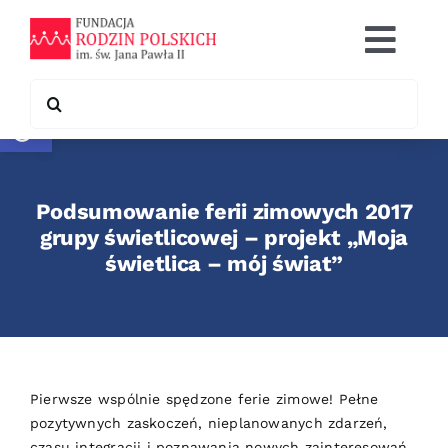
Skip
to
Togg
content
Navi
Search
Otwórz pasek narzędzi
Co robimy
for:
Chcę pomóc
Podsumowanie ferii zimowych 2017
Współpraca
grupy świetlicowej – projekt „Moja
świetlica – mój świat”
Kontakt
Pierwsze wspólnie spędzone ferie zimowe! Pełne
pozytywnych zaskoczeń, nieplanowanych zdarzeń,
czasu integracji i poznawania nowych zainteresowań.