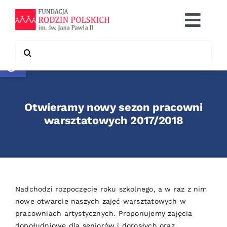
Skip
to
Togg
content
Navi
Search
Otwórz pasek narzędzi
Co robimy
for:
Chcę pomóc
Otwieramy nowy sezon pracowni
Współpraca
warsztatowych 2017/2018
Kontakt
Nadchodzi rozpoczęcie roku szkolnego, a w raz z nim
nowe otwarcie naszych zajęć warsztatowych w
pracowniach artystycznych. Proponujemy zajęcia
dopołudniowe dla seniorów i dorosłych oraz