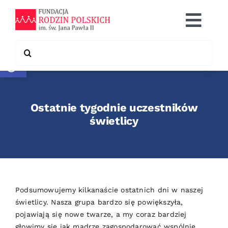
Skip
to
Togg
content
Navi
Search
Otwórz pasek narzędzi
Co robimy
for:
Chcę pomóc
Ostatnie tygodnie uczestników
Współpraca
świetlicy
Kontakt
Podsumowujemy kilkanaście ostatnich dni w naszej
świetlicy. Nasza grupa bardzo się powiększyła,
pojawiają się nowe twarze, a my coraz bardziej
głowimy się jak mądrze zagospodarować wspólnie