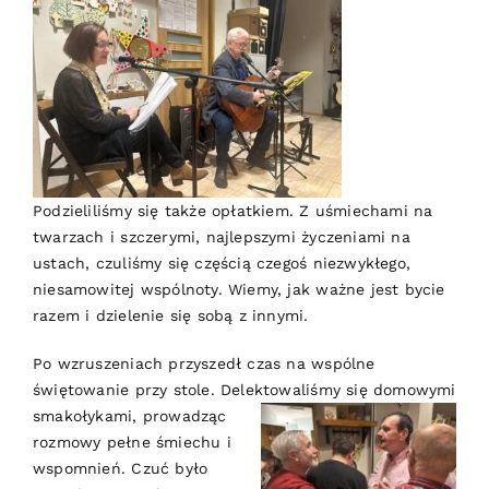
Podzieliliśmy się także opłatkiem. Z uśmiechami na
twarzach i szczerymi, najlepszymi życzeniami na
ustach, czuliśmy się częścią czegoś niezwykłego,
niesamowitej wspólnoty. Wiemy, jak ważne jest bycie
razem i dzielenie się sobą z innymi.
Po wzruszeniach przyszedł czas na wspólne
świętowanie przy stole. Delektowaliśmy się
domowymi
smakołykami, prowadząc
rozmowy pełne śmiechu i
wspomnień. Czuć było