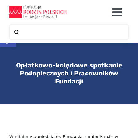
Skip
to
Togg
content
Navi
Search
Otwórz pasek narzędzi
Co robimy
for:
Chcę pomóc
Opłatkowo-kolędowe spotkanie
Współpraca
Podopiecznych i Pracowników
Fundacji
Kontakt
W miniony poniedziałek Fundacja zamieniła się w