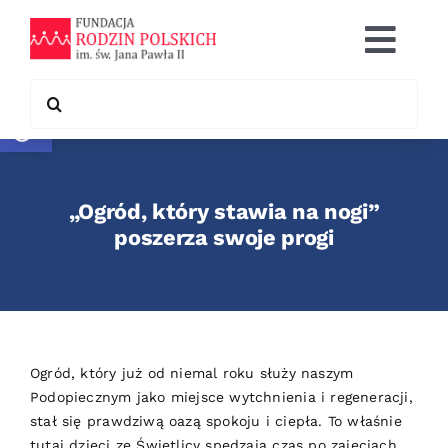
Skip
to
Togg
content
Navi
Search
Otwórz pasek narzędzi
Co robimy
for:
Chcę pomóc
„Ogród, który stawia na nogi”
Współpraca
poszerza swoje progi
Kontakt
Ogród, który już od niemal roku służy naszym
Podopiecznym jako miejsce wytchnienia i regeneracji,
stał się prawdziwą oazą spokoju i ciepła. To właśnie
tutaj dzieci ze Świetlicy spędzają czas po zajęciach