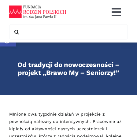
Skip
to
Togg
content
Navi
Search
Otwórz pasek narzędzi
Co robimy
for:
Chcę pomóc
Od tradycji do nowoczesności –
Współpraca
projekt „Brawo My – Seniorzy!”
Kontakt
MInione dwa tygodnie działań w projekcie z
pewnością należały do intensywnych. Pracownie aż
kipiały od aktywności naszych uczestniczek i
uczestników, którzy z radością podejmowali kolejne