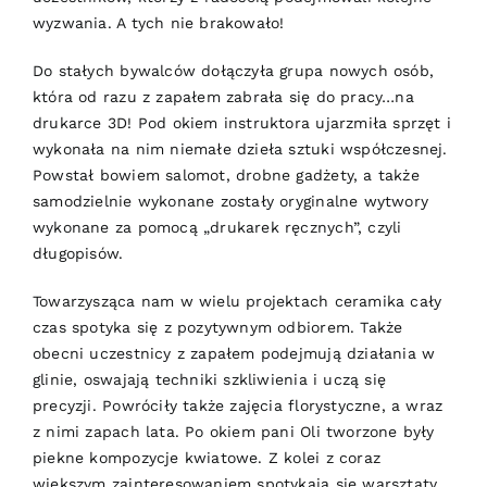
wyzwania. A tych nie brakowało!
Do stałych bywalców dołączyła grupa nowych osób,
która od razu z zapałem zabrała się do pracy…na
drukarce 3D! Pod okiem instruktora ujarzmiła sprzęt i
wykonała na nim niemałe dzieła sztuki współczesnej.
Powstał bowiem salomot, drobne gadżety, a także
samodzielnie wykonane zostały oryginalne wytwory
wykonane za pomocą „drukarek ręcznych”, czyli
długopisów.
Towarzysząca nam w wielu projektach ceramika cały
czas spotyka się z pozytywnym odbiorem. Także
obecni uczestnicy z zapałem podejmują działania w
glinie, oswajają techniki szkliwienia i uczą się
precyzji. Powróciły także zajęcia florystyczne, a wraz
z nimi zapach lata. Po okiem pani Oli tworzone były
piekne kompozycje kwiatowe. Z kolei z coraz
większym zainteresowaniem spotykają się warsztaty