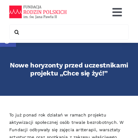
Skip
to
Togg
content
Navi
Search
Otwórz pasek narzędzi
Co robimy
for:
Chcę pomóc
Nowe horyzonty przed uczestnikami
Współpraca
projektu „Chce się żyć!”
Kontakt
To już ponad rok działań w ramach projektu
aktywizacji społecznej osób trwale bezrobotnych. W
Fundacji odbywały się zajęcia artterapii, warsztaty
artystyczne oraz spotkania z zakresu właściwego