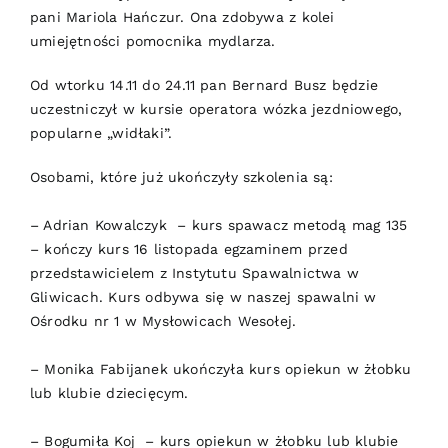
pani Mariola Hańczur. Ona zdobywa z kolei
umiejętności pomocnika mydlarza.
Od wtorku 14.11 do 24.11 pan Bernard Busz będzie
uczestniczył w kursie operatora wózka jezdniowego,
popularne „widłaki”.
Osobami, które już ukończyły szkolenia są:
– Adrian Kowalczyk – kurs spawacz metodą mag 135
– kończy kurs 16 listopada egzaminem przed
przedstawicielem z Instytutu Spawalnictwa w
Gliwicach. Kurs odbywa się w naszej spawalni w
Ośrodku nr 1 w Mysłowicach Wesołej.
– Monika Fabijanek ukończyła kurs opiekun w żłobku
lub klubie dziecięcym.
– Bogumiła Koj – kurs opiekun w żłobku lub klubie