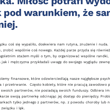
ka. Miłość potrafi wydo
ak pod warunkiem, że s
niej.
ązku coś się wypaliło, doskwiera nam rutyna, znużenie i nud
e, zrobić wspólnie coś nowego. Każdej parze przyda się równie
goletnim stażem myśli o tym, by organizować wspólne randki, u
 jak i mężczyzna przykładali uwagę do swojego wyglądu zewnęt
emy finansowe, które odzwierciedlają nasze najgłębsze psycho
za i przetrwanie. Często kobiety, które nie pracują zawodowo
d swoich partnerów, nie posiadają swoich funduszy. Odbiera im
arze swoją partnerkę odcinając jej dostęp do pieniędzy. Proble
arkach tylko jednego z partnerów, np. z powodu choroby lub ni
 związku i lęk.