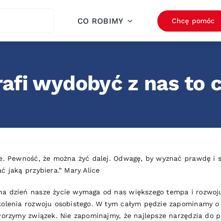
ch
CO ROBIMY
Chcę pomóc
afi wydobyć z nas to 
ze. Pewność, że można żyć dalej. Odwagę, by wyznać prawdę i s
ć jaką przybiera.” Mary Alice
na dzień nasze życie wymaga od nas większego tempa i rozwoj
kolenia rozwoju osobistego. W tym całym pędzie zapominamy o 
tworzymy związek. Nie zapominajmy, że najlepsze narzędzia do 