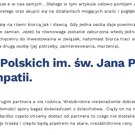
ejsze e w nas samych . Dlatego w tym artykule celowo pomijam 
stego oraz skupić się na działaniach mogących scalić i pogłębi
się na równi biorcą jak i dawcą. Gdy jedna osoba daje powinn
 w zamian. Jeżeli ta równowaga zostanie zaburzona wtedy jedna
chęceniu do inwestowania w związek, natomiast biorca traci s
drugą osobę (jej potrzeby, zainteresowania, marzenia).
Polskich im. św. Jana P
patii.
rugim partnera a nie rodzica. Wielokrotnie nieświadomie dob
omości spory bagaż doświadczeń z dzieciństwa.. Ciąży on na na
Bardzo często chcemy dostać od partnera to czego nie dostaliśm
o troska i ciepło będą plastrem na stare, niezabliźnione rany.