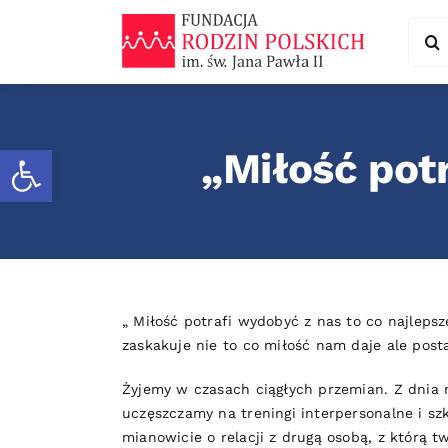
Skip
Sear
to
for:
content
Otwórz pasek narzędzi
„Miłość potr
„ Miłość potrafi wydobyć z nas to co najleps
zaskakuje nie to co miłość nam daje ale posta
Żyjemy w czasach ciągłych przemian. Z dnia 
uczęszczamy na treningi interpersonalne i sz
mianowicie o relacji z drugą osobą, z którą 