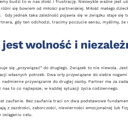
emy budzi to w nas złość i frustrację. Niezwykle ważne jest u
a różni się bowiem od miłości partnerskiej. Miłość małego dzie
. Gdy jednak taka zależność pojawia się w związku staje się t
tnera, gdy ten odchodzi, tracimy poczucie sensu, myślimy, że 
jest wolność i niezależ
óbuje się „przywiązać” do drugiego. Związek to nie niewola. Je
izacji własnych potrzeb. Dwa orły przywiązane do siebie nogam
za nadmierne przywiązanie do drugiej osoby. Partner ma za zad
 nas to co najlepsze, w każdej sytuacji życia codziennego.
t zaufanie. Bez zaufania traci on dwa podstawowe fundamenty
ą z zazdrości, zaborczości, niewierności emocjonalnej lub fiz
 osiąganiu celu.