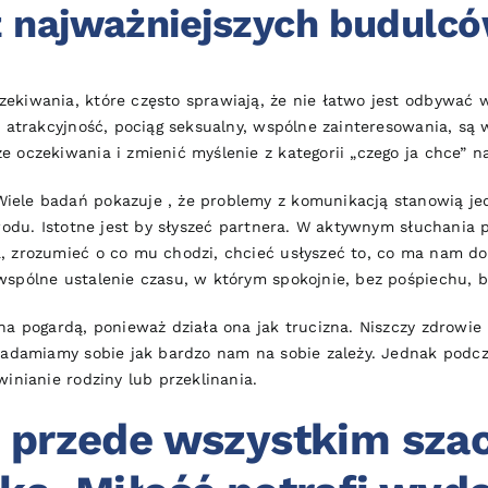
 z najważniejszych budulc
ekiwania, które często sprawiają, że nie łatwo jest odbywać 
. atrakcyjność, pociąg seksualny, wspólne zainteresowania, są
 oczekiwania i zmienić myślenie z kategorii „czego ja chce” n
ele badań pokazuje , że problemy z komunikacją stanowią jed
zwodu. Istotne jest by słyszeć partnera. W aktywnym słuchania
, zrozumieć o co mu chodzi, chcieć usłyszeć to, co ma nam do
spólne ustalenie czasu, w którym spokojnie, bez pośpiechu, b
na pogardą, ponieważ działa ona jak trucizna. Niszczy zdrowi
wiadamiamy sobie jak bardzo nam na sobie zależy. Jednak podcz
inianie rodziny lub przeklinania.
o przede wszystkim sza