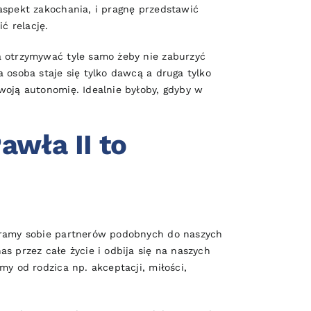
aspekt zakochania, i pragnę przedstawić
ć relację.
a otrzymywać tyle samo żeby nie zaburzyć
 osoba staje się tylko dawcą a druga tylko
woją autonomię. Idealnie byłoby, gdyby w
awła II to
ieramy sobie partnerów podobnych do naszych
s przez całe życie i odbija się na naszych
y od rodzica np. akceptacji, miłości,