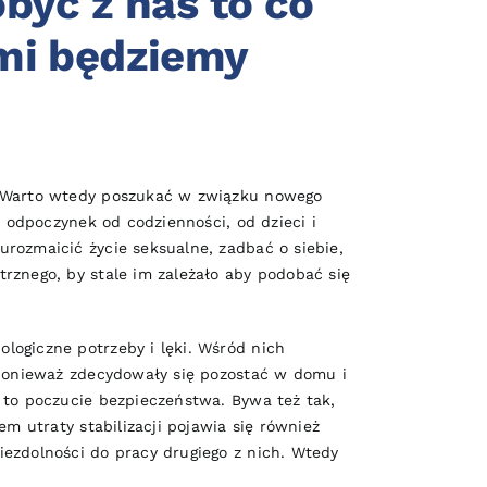
być z nas to co
ami będziemy
a. Warto wtedy poszukać w związku nowego
ż odpoczynek od codzienności, od dzieci i
rozmaicić życie seksualne, zadbać o siebie,
rznego, by stale im zależało aby podobać się
logiczne potrzeby i lęki. Wśród nich
 ponieważ zdecydowały się pozostać w domu i
 to poczucie bezpieczeństwa. Bywa też tak,
m utraty stabilizacji pojawia się również
ezdolności do pracy drugiego z nich. Wtedy