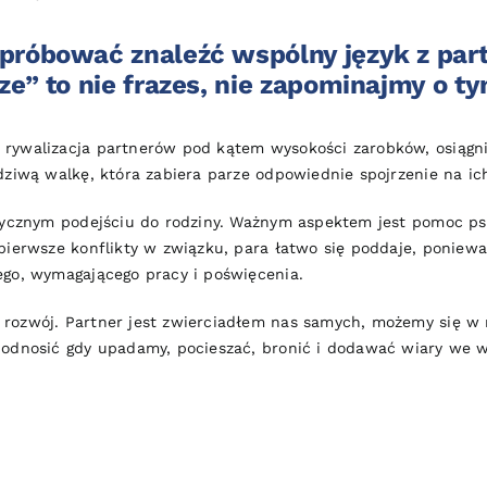
próbować znaleźć wspólny język z part
ze” to nie frazes, nie zapominajmy o ty
 rywalizacja partnerów pod kątem wysokości zarobków, osiągn
dziwą walkę, która zabiera parze odpowiednie spojrzenie na ic
stycznym podejściu do rodziny. Ważnym aspektem jest pomoc p
pierwsze konflikty w związku, para łatwo się poddaje, ponieważ
ego, wymagającego pracy i poświęcenia.
rozwój. Partner jest zwierciadłem nas samych, możemy się w 
podnosić gdy upadamy, pocieszać, bronić i dodawać wiary we w