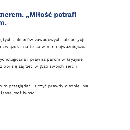
nerem. „Miłość potrafi
m.
iętych sukcesów zawodowych lub pozycji.
h związek i na to co w nim najważniejsze.
sychologiczna i prawna parom w kryzysie
 boi się zajrzeć w głąb swoich serc i
nim przeglądać i uczyć prawdy o sobie. Ma
łasne możliwości.