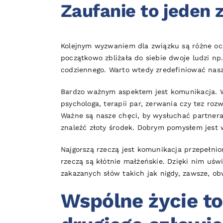
Zaufanie to jeden
Kolejnym wyzwaniem dla związku są różne ocz
początkowo zbliżała do siebie dwoje ludzi np
codziennego. Warto wtedy zredefiniować nasze
Bardzo ważnym aspektem jest komunikacja. Wi
psychologa, terapii par, zerwania czy tez ro
Ważne są nasze chęci, by wysłuchać partnera
znaleźć złoty środek. Dobrym pomysłem jest w
Najgorszą rzeczą jest komunikacja przepełnio
rzeczą są kłótnie małżeńskie. Dzięki nim uś
zakazanych słów takich jak nigdy, zawsze, obw
Wspólne życie t