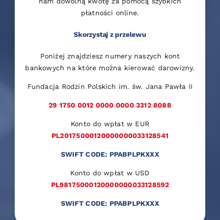
nam dowolną kwotę za pomocą szybkich
płatności online.
Skorzystaj z przelewu
Poniżej znajdziesz numery naszych kont
bankowych na które można kierować darowizny.
Fundacja Rodzin Polskich im. św. Jana Pawła II
29 1750 0012 0000 0000 3312 8088
Konto do wpłat w EUR
PL20175000120000000033128541
SWIFT CODE: PPABPLPKXXX
Konto do wpłat w USD
PL98175000120000000033128592
SWIFT CODE: PPABPLPKXXX