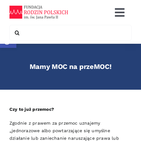
Skip
to
Togg
content
Navi
Search
Otwórz pasek narzędzi
Co robimy
for:
Chcę pomóc
Mamy MOC na przeMOC!
Współpraca
Kontakt
Czy to już przemoc?
Zgodnie z prawem za przemoc uznajemy
„jednorazowe albo powtarzające się umyślne
działanie lub zaniechanie naruszające prawa lub