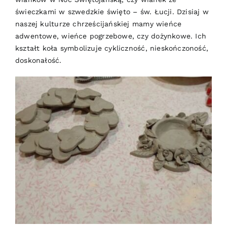
świeczkami w szwedzkie święto – św. Łucji. Dzisiaj w
naszej kulturze chrześcijańskiej mamy wieńce
adwentowe, wieńce pogrzebowe, czy dożynkowe. Ich
kształt koła symbolizuje cykliczność, nieskończoność,
doskonałość.