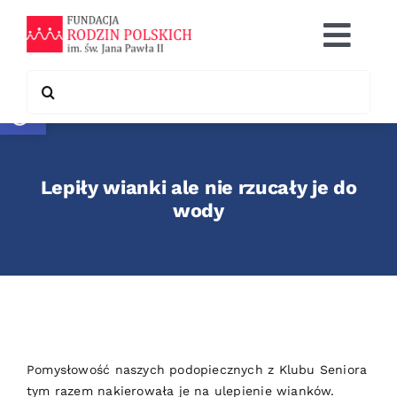
Skip
to
Togg
content
Navi
Search
Otwórz pasek narzędzi
Co robimy
for:
Chcę pomóc
Lepiły wianki ale nie rzucały je do
Współpraca
wody
Kontakt
Pomysłowość naszych podopiecznych z Klubu Seniora
tym razem nakierowała je na ulepienie wianków.