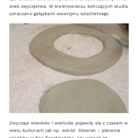
znak zwycięstwa. W średniowieczu kończących studia
oznaczano gałązkami wawrzynu szlachetnego.
Zwyczaje wianków i wieńców pojawiły się z czasem w
wielu kulturach jak np. wśród Słowian – plecenie
wianków w Noc Świętojańską, czy wianek ze