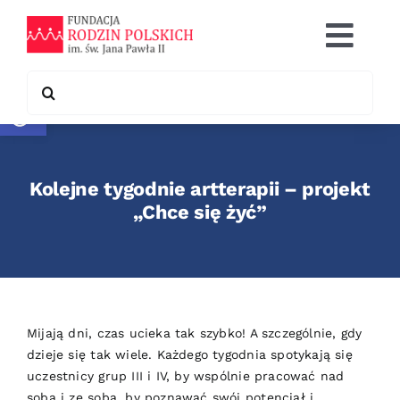
Skip
to
Togg
content
Navi
Search
Otwórz pasek narzędzi
Co robimy
for:
Chcę pomóc
Kolejne tygodnie artterapii – projekt
Współpraca
„Chce się żyć”
Kontakt
Mijają dni, czas ucieka tak szybko! A szczególnie, gdy
dzieje się tak wiele. Każdego tygodnia spotykają się
uczestnicy grup III i IV, by wspólnie pracować nad
sobą i ze sobą, by poznawać swój potencjał i