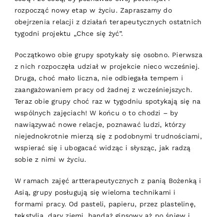
rozpocząć nowy etap w życiu. Zapraszamy do
obejrzenia relacji z działań terapeutycznych ostatnich
tygodni projektu „Chce się żyć”.
Początkowo obie grupy spotykały się osobno. Pierwsza
z nich rozpoczęła udział w projekcie nieco wcześniej.
Druga, choć mało liczna, nie odbiegała tempem i
zaangażowaniem pracy od żadnej z wcześniejszych.
Teraz obie grupy choć raz w tygodniu spotykają się na
wspólnych zajęciach! W końcu o to chodzi – by
nawiązywać nowe relacje, poznawać ludzi, którzy
niejednokrotnie mierzą się z podobnymi trudnościami,
wspierać się i ubogacać widząc i słysząc, jak radzą
sobie z nimi w życiu.
W ramach zajęć artterapeutycznych z panią Bożenką i
Asią, grupy posługują się wieloma technikami i
formami pracy. Od pasteli, papieru, przez plastelinę,
tekstylia, dary ziemi, bandaż gipsowy aż po śpiew i