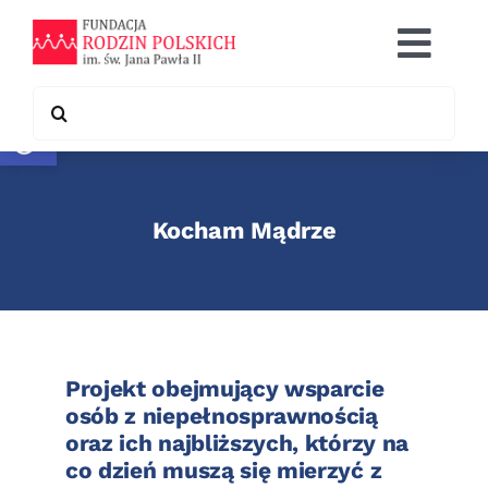
Skip
to
Togg
content
Navi
Search
Otwórz pasek narzędzi
Co robimy
for:
Chcę pomóc
Kocham Mądrze
Współpraca
Kontakt
Projekt obejmujący wsparcie
osób z niepełnosprawnością
oraz ich najbliższych, którzy na
co dzień muszą się mierzyć z