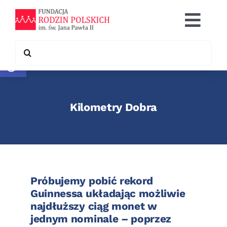
Skip
to
Togg
content
Navi
Search
Otwórz pasek narzędzi
Co robimy
for:
Chcę pomóc
Kilometry Dobra
Współpraca
Kontakt
Próbujemy pobić rekord
Guinnessa układając możliwie
najdłuższy ciąg monet w
jednym nominale – poprzez