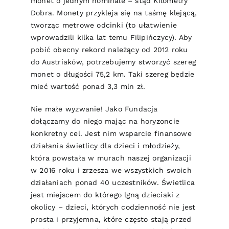
monet o jednym nominale – stąd Kilometry
Dobra. Monety przykleja się na taśmę klejącą,
tworząc metrowe odcinki (to ułatwienie
wprowadzili kilka lat temu Filipińczycy). Aby
pobić obecny rekord należący od 2012 roku
do Austriaków, potrzebujemy stworzyć szereg
monet o długości 75,2 km. Taki szereg będzie
mieć wartość ponad 3,3 mln zł.
Nie małe wyzwanie! Jako Fundacja
dołączamy do niego mając na horyzoncie
konkretny cel. Jest nim wsparcie finansowe
działania świetlicy dla dzieci i młodzieży,
która powstała w murach naszej organizacji
w 2016 roku i zrzesza we wszystkich swoich
działaniach ponad 40 uczestników. Świetlica
jest miejscem do którego lgną dzieciaki z
okolicy – dzieci, których codzienność nie jest
prosta i przyjemna, które często stają przed