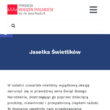
Skip
to
Togg
content
Navi
Search
Otwórz pasek narzędzi
Co robimy
for:
Chcę pomóc
Jasełka Świetlików
Współpraca
Kontakt
W ostatni czwartek mieliśmy wyjątkową okazję
zanurzyć się w prawdziwy sens Świąt Bożego
Narodzenia, dostrzegając go poprzez dziecięcą
prostotę, niewinność i przepełnioną ciepłem radość.
Te doznania zapełniło nam przedstawienie