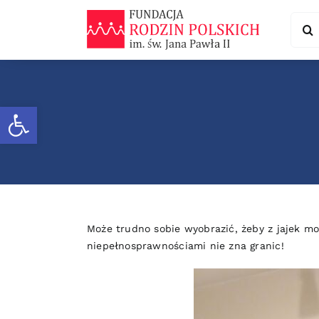
Skip
Sear
to
for:
content
Otwórz pasek narzędzi
Może trudno sobie wyobrazić, żeby z jajek mo
niepełnosprawnościami
nie zna granic!