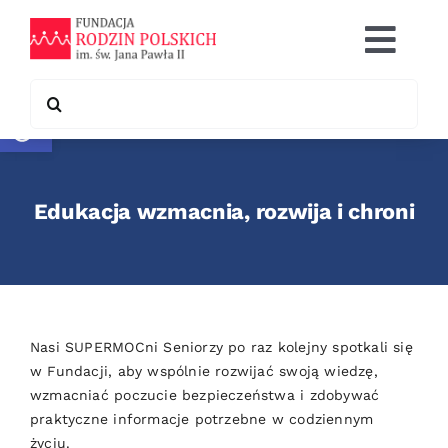
Skip
to
Togg
content
Navi
Search
Otwórz pasek narzędzi
Co robimy
for:
Chcę pomóc
Edukacja wzmacnia, rozwija i chroni
Współpraca
Kontakt
Nasi SUPERMOCni Seniorzy po raz kolejny spotkali się
w Fundacji, aby wspólnie rozwijać swoją wiedzę,
wzmacniać poczucie bezpieczeństwa i zdobywać
praktyczne informacje potrzebne w codziennym
życiu.