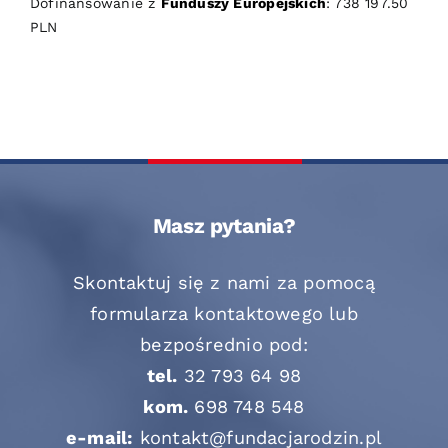
Dofinansowanie z
Funduszy Europejskich
: 738 197.50
PLN
Masz pytania?
Skontaktuj się z nami za pomocą
formularza kontaktowego lub
bezpośrednio pod:
tel.
32 793 64 98
kom.
698 748 548
e-mail:
kontakt@fundacjarodzin.pl