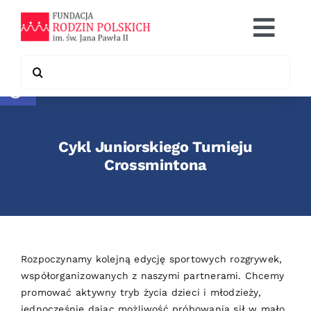
Skip
to
Togg
content
Navi
Search
Otwórz pasek narzędzi
Co robimy
for:
Chcę pomóc
Cykl Juniorskiego Turnieju
Współpraca
Crossmintona
Kontakt
Rozpoczynamy kolejną edycję sportowych rozgrywek,
współorganizowanych z naszymi partnerami. Chcemy
promować aktywny tryb życia dzieci i młodzieży,
jednocześnie dając możliwość próbowania sił w mało