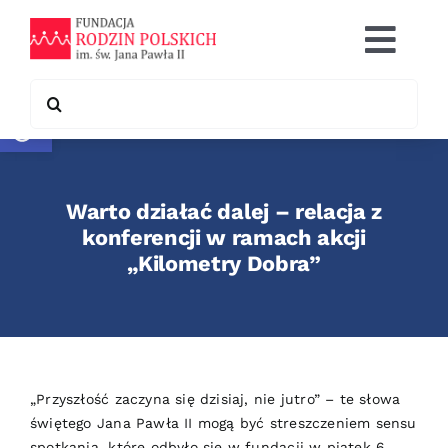
Skip
to
Togg
content
Navi
Search
Otwórz pasek narzędzi
Co robimy
for:
Chcę pomóc
Warto działać dalej – relacja z
Współpraca
konferencji w ramach akcji
„Kilometry Dobra”
Kontakt
„Przyszłość zaczyna się dzisiaj, nie jutro” – te słowa
świętego Jana Pawła II mogą być streszczeniem sensu
spotkania, które odbyło się w fundacji w piątek 6