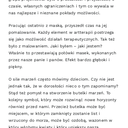
czasie, własnych ograniczeniach i tym co wywala w
nas najlepsze i nieznane pokłady możliwości.
Pracując ostatnio z maską, przyszedł czas na jej
pomalowanie. Każdy element w artterapii postrzega
się jako możliwość działań terapeutycznych. Tak też
było z malowaniem. Jaki byłem – jaki jestem?
Właśnie to przestawiają połówki masek, wykonanych
przez nasze panie i panów. Efekt bardzo głęboki i
piękny.
O sile marzeń często mówimy dzieciom. Czy nie jest
jednak tak, że w dorosłości nieco o tym zapominamy?
Stąd też pomysł na stworzenie butelki marzeń. To
kolejny symbol, który może rozwinąć nowe horyzonty
również przed nami. Przecież butelka może być
miejscem, w którym zamknięty zostanie list i
wrzucony do morza, może być ozdobą, wazonem w
który włożymy kwiaty i który upiększy naszą