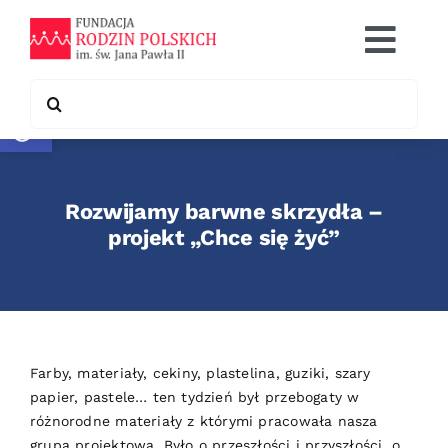
Skip
to
Togg
content
Navi
Search
Otwórz pasek narzędzi
Co robimy
for:
Chcę pomóc
Rozwijamy barwne skrzydła –
Współpraca
projekt „Chce się żyć”
Kontakt
Farby, materiały, cekiny, plastelina, guziki, szary
papier, pastele… ten tydzień był przebogaty w
różnorodne materiały z którymi pracowała nasza
grupa projektowa. Było o przeszłości i przyszłości, o